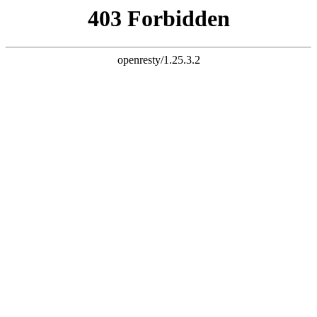
k8凯发pa直营第一品牌
首 页
丨
关于我们
丨
产品中心
丨
新品推荐
丨
技术支持
丨
新
广东宝善电子科技有限公司
位于美丽的
产和销售高频开关电源的高新技术企业